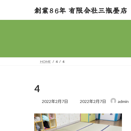
コ
ナ
創業86年 有限会社三瓶畳店
ン
ビ
テ
ゲ
ン
ー
ツ
シ
へ
ョ
ス
ン
キ
に
ッ
移
HOME
4
4
プ
動
4
最
2022年2月7日
2022年2月7日
admin
終
更
新
日
時