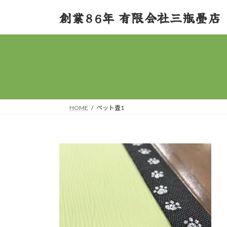
コ
ナ
創業86年 有限会社三瓶畳店
ン
ビ
テ
ゲ
ン
ー
ツ
シ
へ
ョ
ス
ン
キ
に
ッ
移
HOME
ペット畳1
プ
動