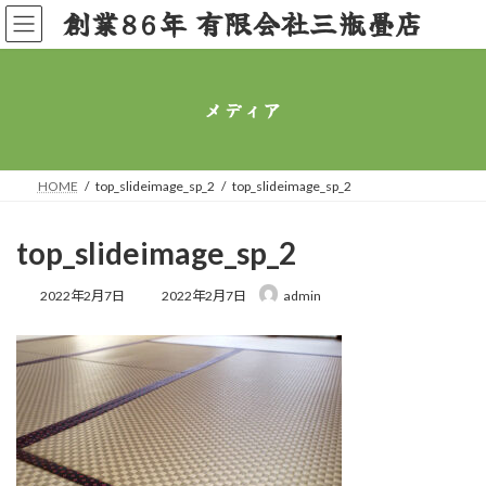
コ
ナ
創業86年 有限会社三瓶畳店
ン
ビ
テ
ゲ
ン
ー
ツ
シ
メディア
へ
ョ
ス
ン
キ
に
ッ
移
HOME
top_slideimage_sp_2
top_slideimage_sp_2
プ
動
top_slideimage_sp_2
最
2022年2月7日
2022年2月7日
admin
終
更
新
日
時
: